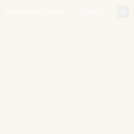
Spring til hovedindhold
Skønhedsklinik Aarhus
Book tid