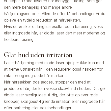
hudtyper. Diode-laseren har indbygget køling, som gør
den mere behagelig end mange andre
hårfjerningsmetoder. Allerede efter få behandlinger vil du
opleve en tydelig reduktion af hårvæksten.
Hvis du ønsker et langtidsresultat uden barbering, voks
eller indgroede hår, er diode-laser den mest moderne og
holdbare løsning.
Glat hud uden irritation
Laser hårfjerning med diode-laser hjælper ikke kun med
at fjerne uønsket hår – den reducerer også risikoen for
irritation og indgroede hår markant.
Når hårsækken ødelægges, stopper den med at
producere hår, der kan vokse skævt ind i huden. Det gør
diode-laser særligt ideel til dig, der ofte oplever røde
knopper, skægpest-lignende irritation eller indgroede hår
efter barbering eller voksbehandlinger.