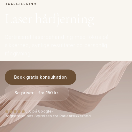
HAARFJERNING
Laser hårfjerning
Certificeret laserbehandling med fokus på
sikkerhed, synlige resultater og personlig
rådgivning.
Book gratis konsultation
Se priser - fra 150 kr.
5,0 på Google
Registreret hos Styrelsen for Patientsikkerhed