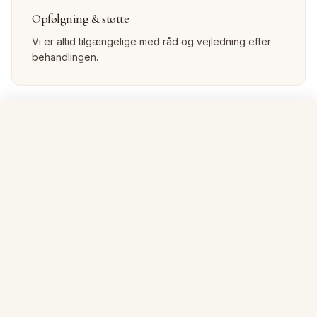
Opfølgning & støtte
Vi er altid tilgængelige med råd og vejledning efter
behandlingen.
Book gratis konsultation
RETNINGSLINJER
Forberedelse & Efterbehandling
Følg disse vigtige retningslinjer for at sikre det bedste
resultat og en sikker behandling.