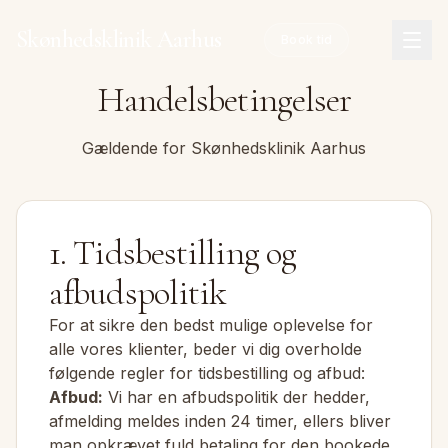
Spring til hovedindhold
Skønhedsklinik Aarhus
Book tid
Handelsbetingelser
Gældende for Skønhedsklinik Aarhus
1. Tidsbestilling og
afbudspolitik
For at sikre den bedst mulige oplevelse for
alle vores klienter, beder vi dig overholde
følgende regler for tidsbestilling og afbud:
Afbud:
Vi har en afbudspolitik der hedder,
afmelding meldes inden 24 timer, ellers bliver
man opkrævet fuld betaling for den bookede