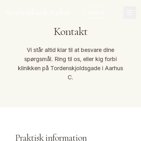
Spring til hovedindhold
Skønhedsklinik Aarhus
Book tid
Kontakt
Vi står altid klar til at besvare dine
spørgsmål. Ring til os, eller kig forbi
klinikken på Tordenskjoldsgade i Aarhus
C.
Praktisk information