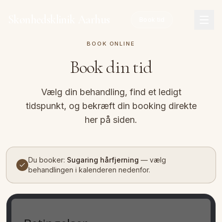
Spring til hovedindhold
Skønhedsklinik Aarhus
Book tid
BOOK ONLINE
Book din tid
Vælg din behandling, find et ledigt
tidspunkt, og bekræft din booking direkte
her på siden.
Du booker:
Sugaring hårfjerning
—
vælg
behandlingen i kalenderen nedenfor.